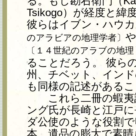
る。もし勘右衛門（Kan
Tsikogo）が経度
彼らはイブン・ハウカル（I
や
のアラビアの地理学者〕
〔１４世紀のアラブの地理
ることだろう。 彼ら
州、チベット、インド
も同様の記述があるこ
これら二冊の蝦夷記（I
ング氏が長崎と江戸に
ダ公使のような役割で
本、遺品の膨大で素晴