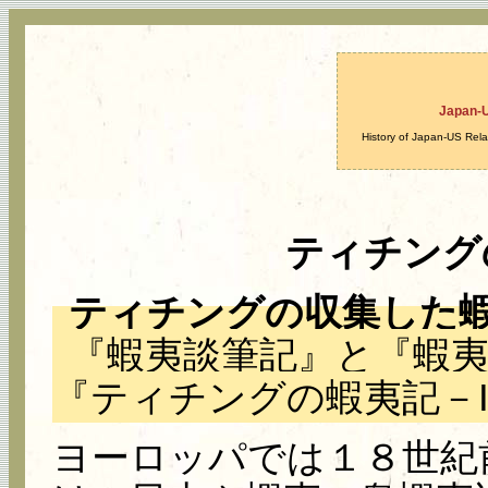
Japan-
History of Japan-US Rela
ティチングの
ティチングの収集した
『蝦夷談筆記』と『蝦
『ティチングの蝦夷記－I、
ヨーロッパでは１８世紀