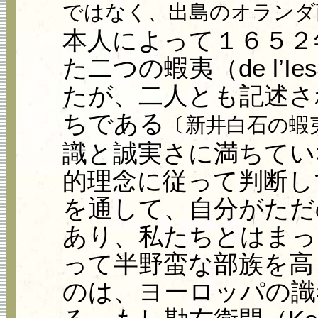
ではなく、出島のオランダ
本人によって１６５２
た二つの蝦夷（de l’
たが、二人とも記述さ
ちである
〔新井白石の蝦
識と誠実さに満ちてい
的理念に従って判断し
を通して、自分がただ
あり、私たちとはまっ
って半野蛮な部族を高
のは、ヨーロッパの識