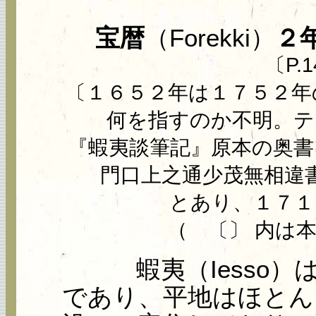
宝暦
（Forekki）
２
〔P.1
〔１６５２年は１７５２年
何を指すのか不明。テ
『蝦夷談筆記』原本の奥書
門口上之通少茂無相違
とあり、１７１
（ 〔〕 内は
蝦夷（Iesso）は
であり、平地はほとん