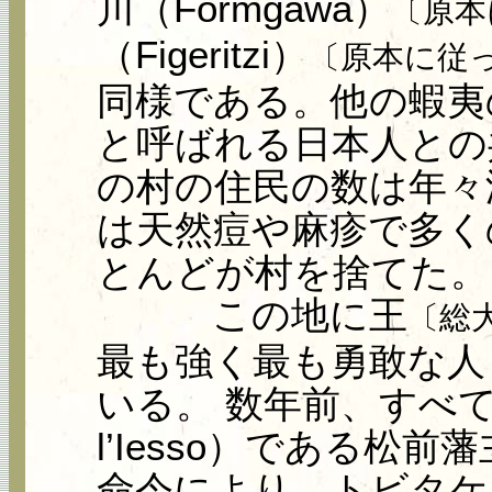
川（Formgawa）
〔原本
（Figeritzi）
〔原本に従
同様である。他の蝦夷
と呼ばれる日本人との
の村の住民の数は年々
は天然痘や麻疹で多く
とんどが村を捨てた。
この地に王
〔総
最も強く最も勇敢な人
いる。 数年前、すべての蝦
l’Iesso）である松前藩主（
命令により、トビタケ（T