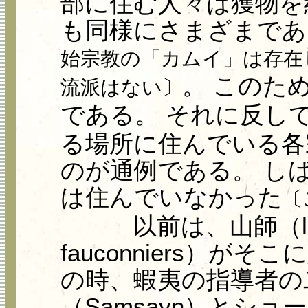
部に住む人々は獲物を
も同様にさまざまであ
始宗教の「カムイ」は存在
。 このた
流派はない〕
である。 それに反し
る場所に住んでいる各
のが通例である。 し
は住んでいなかった
〔
以前は、山師（les m
fauconniers）
の時、蝦夷の指導者の
（Samsayn）とショー