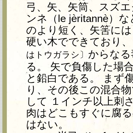
弓、矢、矢筒、スズエグシ
ンネ（le jèritan
のより短く、矢筈には
硬い木でできており、ク
からなる
はトウガラシ〕
る。 矢で負傷した場
と鉛白である。 まず
り、その後この混合物
して １インチ以上刺
肉はどこもすぐに腐る
はない。