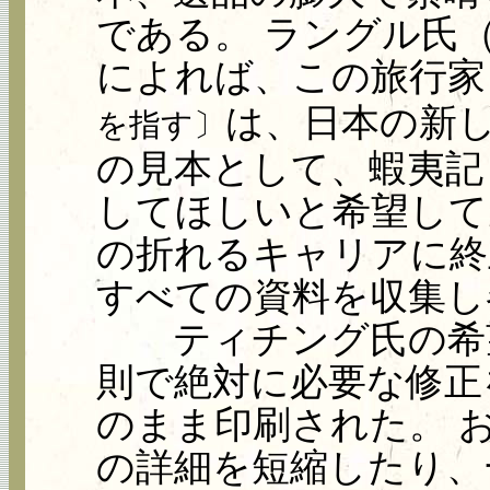
である。 ラングル氏（M
によれば、この旅行家（ce
は、日本の新
を指す〕
の見本として、蝦夷記（I
してほしいと希望して
の折れるキャリアに終
すべての資料を収集し
ティチング氏の希望
則で絶対に必要な修正
のまま印刷された。 
の詳細を短縮したり、