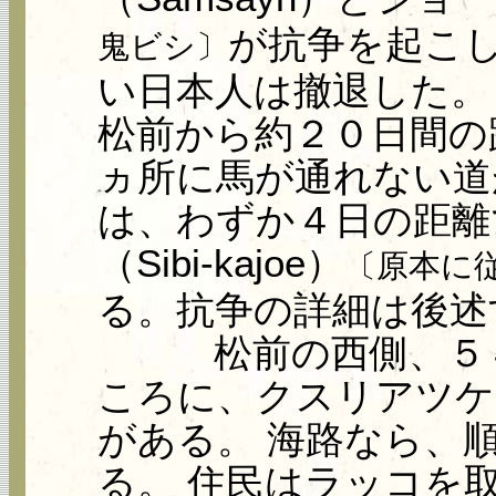
が抗争を起こ
鬼ビシ〕
い日本人は撤退した。
松前から約２０日間の
ヵ所に馬が通れない道
は、わずか４日の距離
（Sibi-kajoe）
〔原本に
る。抗争の詳細は後述
松前の西側、５４
ころに、クスリアツケシ（Ko
がある。 海路なら、
る。 住民はラッコを