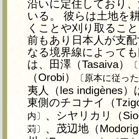
沿いに定住しており、
いる。 彼らは土地を
くことや刈り取ること
前もあり日本人が支配
なる境界線によっても
は、田澤（Tasaiva）
〔
（Orobi）
〔原本に従っ
夷人（les indigè
東側のチコナイ（Tzigo
、シヤリカリ（Sioe
内〕
、茂辺地（Modorig
苅〕