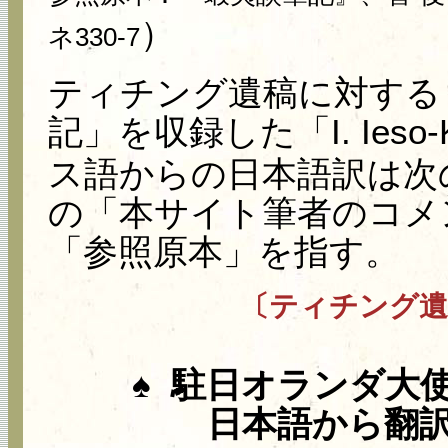
）
ネ330‐7
ティチング遺稿に対する
記」を収録した「I. Ieso-
ス語からの日本語訳は次
の「本サイト筆者のコメ
「参照原本」を指す。
〔ティチング遺
♠
駐日オランダ大
日本語から翻