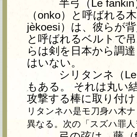
半弓（Le fanki
（onko）と呼ばれる
jèkoesi）は、彼らが
と呼ばれるベルトで吊
らは剣を日本から調達
はいない。
シリタンネ（Le jè
もある。 それは丸い
攻撃する棒に取り付け
リタンネハ是モ刀身ハ木ナ
異なる。次の「スズハ罪人
弓の弦は、藤（foes