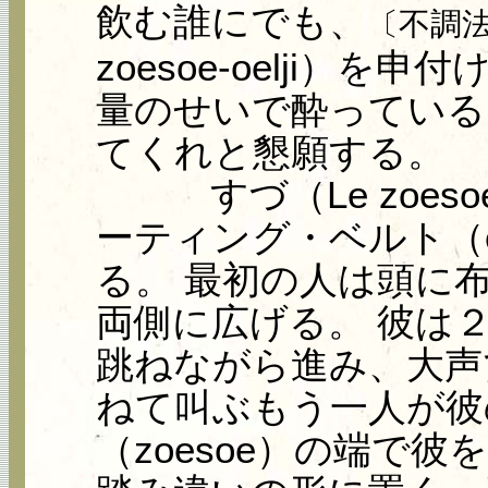
飲む誰にでも、
〔不調
zoesoe-oelji）
量のせいで酔っている
てくれと懇願する。
すづ（Le zoes
ーティング・ベルト（ceint
る。 最初の人は頭に
両側に広げる。 彼は２
跳ねながら進み、大声
ねて叫ぶもう一人が彼
（zoesoe）の端で