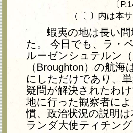
〔P.1
（〔 〕内は本
蝦夷の地は長い間地
た。 今日でも、ラ・ペル
ルーゼンシュテルン（Kr
（Broughton）の
にしただけであり、単
疑問が解決されたわけ
地に行った観察者によ
慣、政治状況の説明は
ランダ大使ティチング