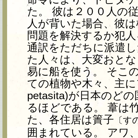
た。 彼は２００人の
人が背いた場合、彼は
問題を解決するか犯人
通訳をただちに派遣し
た人々は、大変おとな
易に船を使う。 そこ
ての植物や木々、主にフキ（f
petasita)が日本
るほどである。 葦は
た、各住居は簀子
〔す
囲まれている。 アワ、味