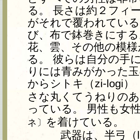
る。 長さは約２フィ
がそれで覆われている
び、布で鉢巻きにする
花、雲、その他の模様
る。 彼らは自分の手
りには青みがかった玉
からシトキ（zi-logi）
さな丸くてうねりのあ
っている。 男性も女
を着けている。
ネ〕
武器は、半弓（le f