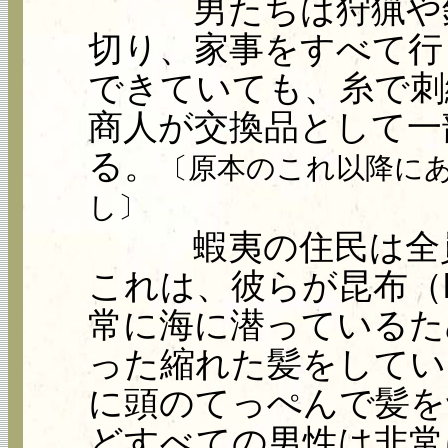
男たちは狩猟や釣り
切り、家事をすべて行
できていても、糸で刺
商人が交換品として一
る。
〔原本のこれ以降に
し〕
蝦夷の住民は全員
これは、彼らが昆布（lent
常に海に潜っているた
った縮れた髪をしてい
に頭のてっぺんで髪を
どすべての男性は非常