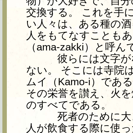
物）が大好きで、自分
交換する。 これを手
い人々は、ある種の酒
人をもてなすこともあ
（ama-zakki）と呼
彼らには文字がな
ない。 そこには寺院
ムイ（Kamo-i）で
その栄誉を讃え、火を
のすべてである。
死者のために大き
人が飲食する際に使っ