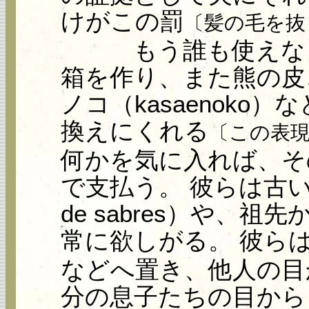
けがこの罰
〔髪の毛を抜
もう誰も使えなく
箱を作り、また熊の皮、
ノコ（kasaenoko
換えにくれる
〔この表
何かを気に入れば、そ
で支払う。 彼らは古い刀の鍔（
de sabres）や、
常に欲しがる。 彼ら
などへ置き、他人の目
分の息子たちの目から