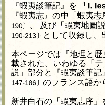
『蝦夷談筆記』を 「
I. Ie
『蝦夷志』の中「蝦夷志
、 及び「蝦夷地圖
190〕
として収録し、
190-213〕
本ページでは『地理と歴
載された、いわゆる「テ
説」部分と『蝦夷談筆記
のフランス語か
147-186〕
新井白石の「蝦夷志序」を翻訳