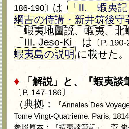
は
「II. 蝦
186-190〕
綱吉の侍講・新井筑後守
「蝦夷地圖説、蝦夷、北
「III. Jeso-Ki」は
〔P. 190
蝦夷島の説明
に載せた。
♦
「解説」と、『蝦夷談筆記』
〔P. 147-186〕
（典拠：
『Annales Des Voyages,
Tome Vingt-Quatrieme. Paris, 1
参照原本：『蝦夷談筆記』、菅 俊