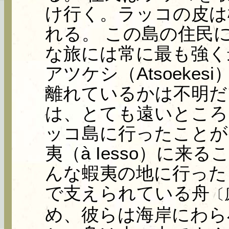
け行く。ラッコの皮は
れる。 この島の住民
な旅には常に最も強く
アツケシ（Atsoeke
離れているかは不明だ
は、とても遠いところ
ッコ島に行ったことが
夷（à Iesso）に来
んな蝦夷の地に行った
で支えられている舟
〔
め、彼らは海岸にわら