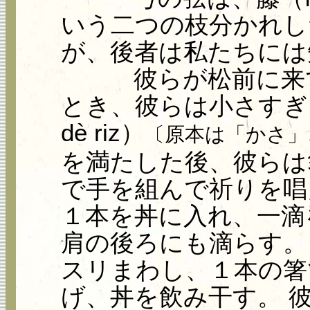
いう二つの枝分かれし
が、後者は私たちには
彼らが松前に来て
とき、彼らは小さすぎる
dè riz）
〔原本は「かさ」
を満たした後、彼らは
で手を組んで祈りを唱
１本を丼に入れ、一滴
肩の後ろにも滴らす。
スリまわし、１本の箸
げ、丼を飲み干す。 