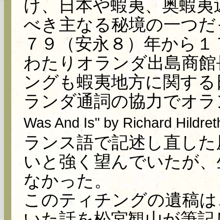
け、日本や蝦夷、奥蝦夷
べき主なる秘境の一つだ
７９（安永８）年から１
わたりオランダ出島商館
ングも蝦夷地方に関する
ランダ通詞の協力でオラ
Was And Is" by Richard Hildre
ランス語で記述し直した
いと強く望んでいたが、
なかった。
このティチングの遺稿は
いた話を松宮観山が筆記