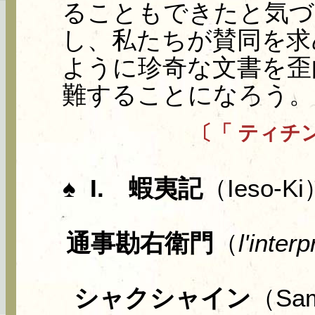
ることもできたと気づ
し、私たちが賛同を求
ように珍奇な文書を歪
難することになろう。
〔「 ティチ
♠
I. 蝦夷記
（Ieso-Ki
通事勘右衛門
（
l'interp
シャクシャイン
（Sam