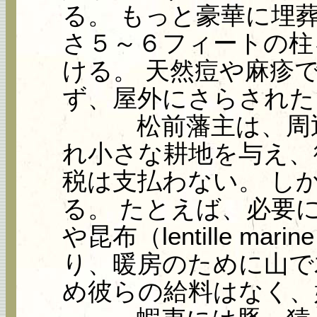
る。 もっと豪華に埋
さ５～６フィートの柱
ける。 天然痘や麻疹
ず、屋外にさらされた
松前藩主は、周辺
れ小さな耕地を与え、
税は支払わない。 し
る。 たとえば、必要に応
や昆布（lentille m
り、暖房のために山で
め彼らの給料はなく、