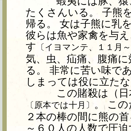
蝦夷には豚、猿、
たくさんいる。 子熊
帰る。 女は子熊に乳
彼らは魚や家禽を与え
す
〔イヨマンテ、１１月～
気、虫、疝痛、腹痛に
る。 非常に苦い味で
しまっては役に立たな
この賭殺は（日本
。 こ
〔原本では十月〕
２本の棒の間に熊の首
～６０人の人数で圧迫