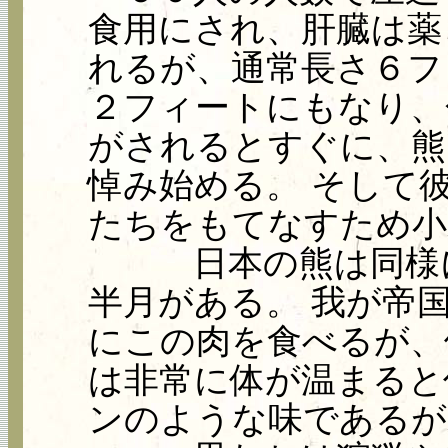
食用にされ、肝臓は薬
れるが、通常長さ６フ
２フィートにもなり、
がされるとすぐに、熊
悼み始める。 そして
たちをもてなすため小
日本の熊は同様に
半月がある。 我が帝国（n
にこの肉を食べるが、
は非常に体が温まると
ンのような味であるが