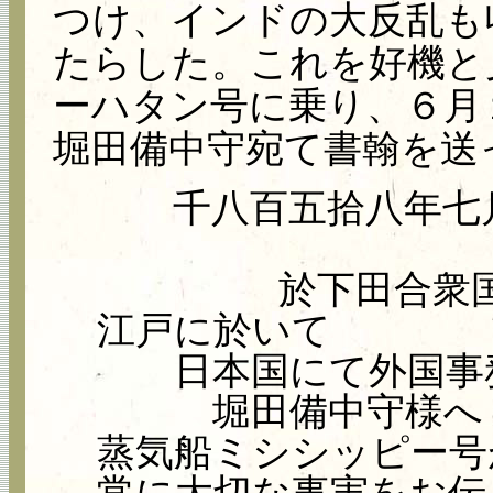
つけ、インドの大反乱も
たらした。これを好機と
ーハタン号に乗り、６月
堀田備中守宛て書翰を送
千八百五拾八年七
於下田合衆
江戸に於いて
日本国にて外国事
堀田備中守様へ
蒸気船ミシシッピー号
常に大切な事実をお伝