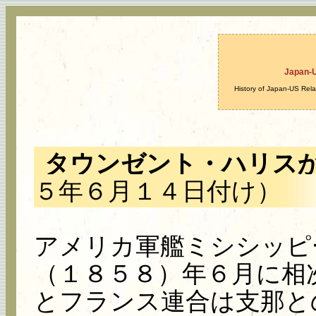
Japan-
History of Japan-US Rela
タウンゼント・ハリス
５年６月１４日付け）
アメリカ軍艦ミシシッピ
（１８５８）年６月に相
とフランス連合は支那と